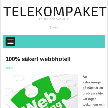
POLITIK OCH SAMHÄLLE
E-mail
100% säkert webbhotell
Teknik
Att
avlyssningen
på nätet är ett
problem råder
väl ingen
tvekan om och