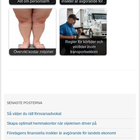
Allt om personlarm
insikter är avgörande för…
Regler för körtider och
vilotider inom
Övervikt kostar miljoner
transportsektorn
SENASTE POSTERNA
Så väljer du rätt försvarsadvokat
Skapa optimalt hemmakontor när oljekrisen driver på
Företagens finansiella insikter är avgörande för landets ekonomi