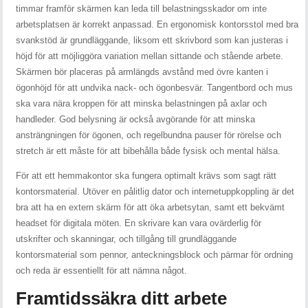
timmar framför skärmen kan leda till belastningsskador om inte
arbetsplatsen är korrekt anpassad. En ergonomisk kontorsstol med bra
svankstöd är grundläggande, liksom ett skrivbord som kan justeras i
höjd för att möjliggöra variation mellan sittande och stående arbete.
Skärmen bör placeras på armlängds avstånd med övre kanten i
ögonhöjd för att undvika nack- och ögonbesvär. Tangentbord och mus
ska vara nära kroppen för att minska belastningen på axlar och
handleder. God belysning är också avgörande för att minska
ansträngningen för ögonen, och regelbundna pauser för rörelse och
stretch är ett måste för att bibehålla både fysisk och mental hälsa.
För att ett hemmakontor ska fungera optimalt krävs som sagt rätt
kontorsmaterial. Utöver en pålitlig dator och internetuppkoppling är det
bra att ha en extern skärm för att öka arbetsytan, samt ett bekvämt
headset för digitala möten. En skrivare kan vara ovärderlig för
utskrifter och skanningar, och tillgång till grundläggande
kontorsmaterial som pennor, anteckningsblock och pärmar för ordning
och reda är essentiellt för att nämna något.
Framtidssäkra ditt arbete