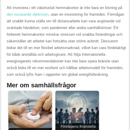
Att investera i ett välutrustat hemmakontor är inte bara en lösning på
den nuvarande oljekrisen
, utan en investering för framtiden. Förmågan
att snabbt kunna ställa om till distansarbete kan vara avgörande vid
oväntade händelser, som pandemier eller andra samhällskriser. Ett
förberett hemmakontor minskar stressen vid snabba förändringar och
säkerställer att arbetet kan fortsätta utan större avbrott. Dessutom
bidrar det till en mer flexibel arbetsmarknad, vilket kan vara fördelaktigt
för både anställda och arbetsgivare. Att följa Internationella
energiorganets rekommendationer kan inte bara spara bränsle utan
också bidra till en mer resilient och hållbar arbetsmodell för framtiden,
som också lyfts fram i rapporter om global energiförbrukning.
Mer om samhällsfrågor
Företagens finansiella