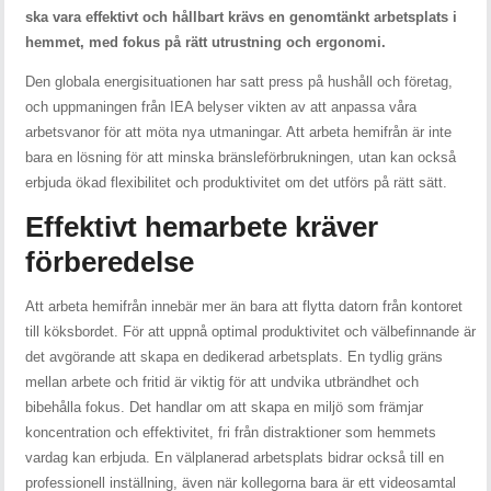
ska vara effektivt och hållbart krävs en genomtänkt arbetsplats i
hemmet, med fokus på rätt utrustning och ergonomi.
Den globala energisituationen har satt press på hushåll och företag,
och uppmaningen från IEA belyser vikten av att anpassa våra
arbetsvanor för att möta nya utmaningar. Att arbeta hemifrån är inte
bara en lösning för att minska bränsleförbrukningen, utan kan också
erbjuda ökad flexibilitet och produktivitet om det utförs på rätt sätt.
Effektivt hemarbete kräver
förberedelse
Att arbeta hemifrån innebär mer än bara att flytta datorn från kontoret
till köksbordet. För att uppnå optimal produktivitet och välbefinnande är
det avgörande att skapa en dedikerad arbetsplats. En tydlig gräns
mellan arbete och fritid är viktig för att undvika utbrändhet och
bibehålla fokus. Det handlar om att skapa en miljö som främjar
koncentration och effektivitet, fri från distraktioner som hemmets
vardag kan erbjuda. En välplanerad arbetsplats bidrar också till en
professionell inställning, även när kollegorna bara är ett videosamtal